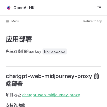
Skip to content
OpenAi-HK
Menu
Return to top
应用部署
先获取我们的api key
hk-xxxxxx
chatgpt-web-midjourney-proxy 前
端部署
项目地址
chatgpt-web-midjourney-proxy
支持的功能