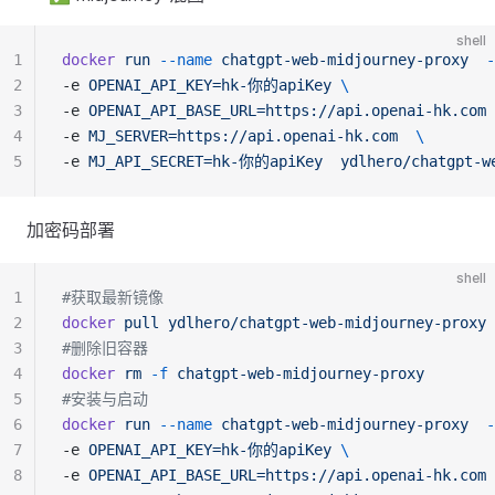
shell
1
docker
run
--name
chatgpt-web-midjourney-proxy
-
2
-e 
OPENAI_API_KEY=hk-你的apiKey
\
3
-e 
OPENAI_API_BASE_URL=https://api.openai-hk.com
4
-e 
MJ_SERVER=https://api.openai-hk.com
\
5
-e 
MJ_API_SECRET=hk-你的apiKey
ydlhero/chatgpt-w
加密码部署
shell
1
#获取最新镜像
2
docker
pull
ydlhero/chatgpt-web-midjourney-proxy
3
#删除旧容器
4
docker
rm
-f
chatgpt-web-midjourney-proxy
5
#安装与启动
6
docker
run
--name
chatgpt-web-midjourney-proxy
-
7
-e 
OPENAI_API_KEY=hk-你的apiKey
\
8
-e 
OPENAI_API_BASE_URL=https://api.openai-hk.com