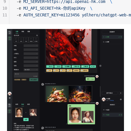
9
-e 
MJ_SERVER=https://api.openai-hk.com
\
10
-e 
MJ_API_SECRET=hk-你的apiKey
\
11
-e 
AUTH_SECRET_KEY=mi123456
ydlhero/chatgpt-web-m