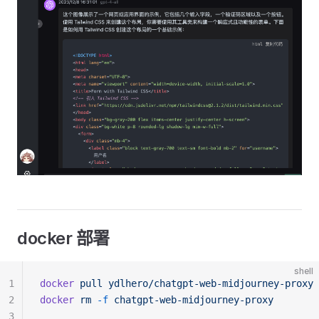
docker 部署
shell
1
docker
pull
ydlhero/chatgpt-web-midjourney-proxy
2
docker
rm
-f
chatgpt-web-midjourney-proxy
3