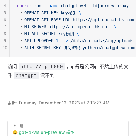
4
docker
run
--name
chatgpt-web-midjourney-proxy
-
5
-e 
OPENAI_API_KEY=key秘钥
\
6
-e 
OPENAI_API_BASE_URL=https://api.openai-hk.com
7
-e 
MJ_SERVER=https://api.openai-hk.com
\
8
-e 
MJ_API_SECRET=key秘钥
\
9
-e 
API_UPLOADER=
1
-v
/data/uploads:/app/uploads
10
-e 
AUTH_SECRET_KEY=访问密码
ydlhero/chatgpt-web-mi
访问
，ip得是公网ip 不然上传的文
http://ip:6080
件
读不到
chatgpt
更新:
Tuesday, December 12, 2023 at 7:13:27 AM
上一篇
😊 gpt-4-vision-preview 模型